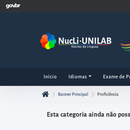
GOVBR
Pular
para
o
início
do
conteúdo
principal
da
página
Início
Idiomas
Exame de Pr
Acessar
diretamente
❯
Banner Principal
❯
Proficiência
o
menu
principal
Esta categoria ainda não pos
Acessar