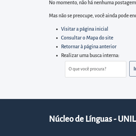
diretamente
No momento, não há nenhuma postagem p
à
Mas não se preocupe, você ainda pode en
área
para
Visitar a página inicial
realizar
Consultar o Mapa do site
buscas
Retornar à página anterior
internas
Realizar uma busca interna:
Acessar
diretamente
as
informações
postas
no
rodapé
Núcleo de Línguas - UNI